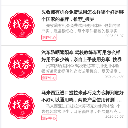
先收藏有机会免费试用怎么样哪个好是哪
个国家的品牌，推荐_搜券
先收藏有机会免费试用使用体验 包装的很
严实，店里很细心，每个零件都包的很厚实，
都有做保护措
2025-05-07
测评中心
汽车防晒遮阳伞 驾校教练车可用怎么样
好用不多少钱，亲自上手使用分享_搜券
汽车防晒遮阳伞 驾校教练车可用使用体验
很感谢卖家提供的这次试用机会。夏天温度太
高，有了这
2025-05-07
测评中心
马来西亚进口提拉米苏巧克力么样到底好
不好可以通用吗，两款产品使用评测_搜
马来西亚进口提拉米苏巧克力使用体验 小
券
袋包装非常卫生，口感很醇厚，外层是巧克力
里面是坚果，
2025-05-07
测评中心