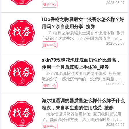
因为我
2025-05-07
测评中心
I Do香榭之吻晨曦女士淡香水怎么样？好
用吗？亲自使用分享_搜券
I Do香榭之吻晨曦女士淡香水使用体验 很开
心认识了这款香水，仅仅是因为颜值也一定会
购入的
2025-05-07
测评中心
skin79玫瑰花泡沫洗面奶性价比最高，
使用一个月后真实上手体验_搜券
skin79玫瑰花泡沫洗面奶使用体验 粉粉嫩
嫩的盒子，感觉沉甸甸的，没想到是两瓶，也
是很惊
2025-05-07
测评中心
海尔恒温调奶器质量怎么样什么牌子什么
档次，来自学生党的使用感受_搜券
海尔恒温调奶器使用体验 宝贝收到就试用
了。颜值高操作方便。温度调好随时都可以给
娃冲奶粉，不
2025-05-07
测评中心