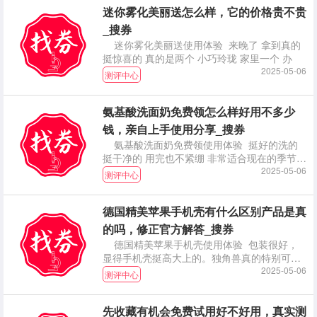
迷你雾化美丽送怎么样，它的价格贵不贵
_搜券
迷你雾化美丽送使用体验 来晚了 拿到真的
挺惊喜的 真的是两个 小巧玲珑 家里一个 办
2025-05-06
测评中心
氨基酸洗面奶免费领怎么样好用不多少
钱，亲自上手使用分享_搜券
氨基酸洗面奶免费领使用体验 挺好的洗的
挺干净的 用完也不紧绷 非常适合现在的季节
推荐大家
2025-05-06
测评中心
德国精美苹果手机壳有什么区别产品是真
的吗，修正官方解答_搜券
德国精美苹果手机壳使用体验 包装很好，
显得手机壳挺高大上的。独角兽真的特别可
爱，女生应该都
2025-05-06
测评中心
先收藏有机会免费试用好不好用，真实测