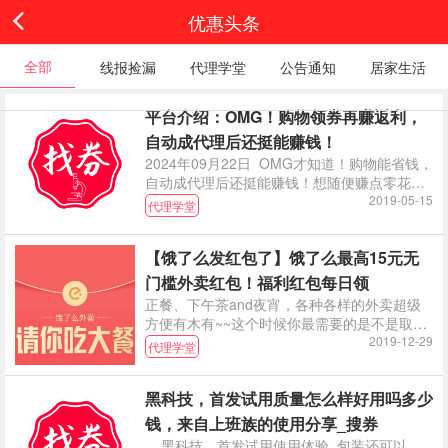
优惠头条
全部
线报捡漏
代理学堂
公告通知
居家生活
平台介绍：OMG！购物领券再赚返利，
自动成代理后还挺能赚钱！
2024年09月22日 OMG才知道！购物能省钱，
自动成代理后还挺能赚钱！想随便赚点零花钱
没想到终于找到了靠谱的平台！！！平台教程
2019-05-15
代理学堂
之角色篇
【饿了么发红包了】饿了么最高15元无
门槛外卖红包！福利红包每日领
正餐、下午茶and夜宵，各种各样的外卖超级
方便有木有~~这个时候你最需要的是不是取之
不尽用之不竭的外卖红包？ 所以敲重点！！本
2019-12-29
代理学堂
小编今天就直接、简单、干
黑科技，首发试用质量怎么样好用吗多少
钱，来自上班族的使用分享_搜券
黑科技，首发试用使用体验 包装还可以，