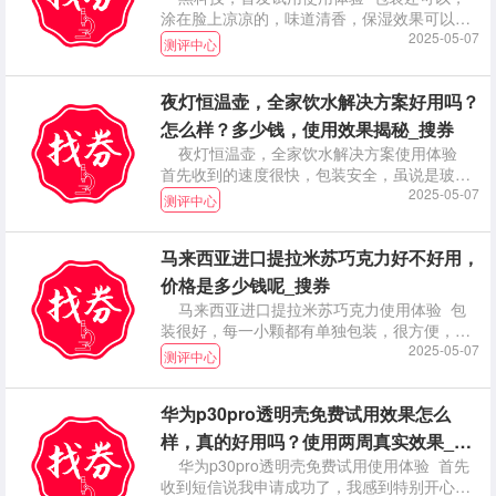
涂在脸上凉凉的，味道清香，保湿效果可以。
坚持使用。
2025-05-07
测评中心
夜灯恒温壶，全家饮水解决方案好用吗？
怎么样？多少钱，使用效果揭秘_搜券
夜灯恒温壶，全家饮水解决方案使用体验
首先收到的速度很快，包装安全，虽说是玻璃
杯但一点也无
2025-05-07
测评中心
马来西亚进口提拉米苏巧克力好不好用，
价格是多少钱呢_搜券
马来西亚进口提拉米苏巧克力使用体验 包
装很好，每一小颗都有单独包装，很方便，可
以放在包包里
2025-05-07
测评中心
华为p30pro透明壳免费试用效果怎么
样，真的好用吗？使用两周真实效果_搜
华为p30pro透明壳免费试用使用体验 首先
券
收到短信说我申请成功了，我感到特别开心，