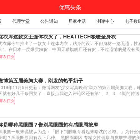
优惠头条
漏
代理学堂
公告通知
居家生活
测评中心
电子数
优衣库这款女士连体衣火了，HEATTECH极暖全身衣
优衣库今年推出了一款女士连体内衣，贴身的设计不但身材一览无遗，性
装”。在日本一度爆卖缺货，中国天猫旗舰店还有货，不过遗憾的是没有买
穿衣打扮
微博第五届美胸大赛，刚发的热乎奶子
2019年11月5日更新：微博网友“少女写真映画”举办的第五届美胸大赛
天就有好几千条回复了，直接点我进入评论区还有第1、2、3、4期的传送
穿衣打扮
你是哪种黑眼圈？告别黑眼圈超有感眼周按摩
黑眼圈一般来说被认为是：「眼下到眼眶骨看起来暗沈的区域。」为什幺
圈呢？黑眼圈原因有以下几种。 黑眼圈原因 专精女性健康与皮肤护理