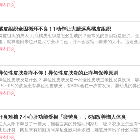
穿衣打扮
橘皮组织全因循环不良！1动作让大腿远离橘皮组织
组织的成因 到底橘皮组织是怎幺生成的？最常见的原因就是肥胖。变胖时被撑大的脂肪细
胞，就算瘦回来也只是尺寸变小而已，并不会收缩回原来的大小。迅速变
穿衣打扮
异位性皮肤炎痒不停！异位性皮肤炎的止痒与保养原则
位性皮肤炎是什幺？ 异位性皮肤炎是一种慢性皮肤过敏性发炎疾病，容易反覆发作。大约有
3%∼5%的孩童患有异位性皮肤炎，有60%会在一岁前发病。婴幼儿的异
穿衣打扮
汗臭难挡？小心肝功能受损「疲劳臭」，6招改善恼人体臭
在大太阳下奔波了一整天，拖着疲累的身躯回到家后，嗯？衣服上怎幺有
穿衣打扮