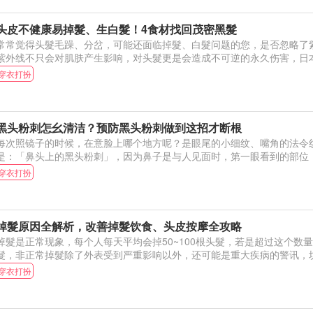
头皮不健康易掉髮、生白髮！4食材找回茂密黑髮
常常觉得头髮毛躁、分岔，可能还面临掉髮、白髮问题的您，是否忽略了
紫外线不只会对肌肤产生影响，对头髮更是会造成不可逆的永久伤害，日
穿衣打扮
黑头粉刺怎幺清洁？预防黑头粉刺做到这招才断根
每次照镜子的时候，在意脸上哪个地方呢？是眼尾的小细纹、嘴角的法令
是：「鼻头上的黑头粉刺」，因为鼻子是与人见面时，第一眼看到的部位
穿衣打扮
掉髮原因全解析，改善掉髮饮食、头皮按摩全攻略
掉髮是正常现象，每个人每天平均会掉50~100根头髮，若是超过这个数
髮，非正常掉髮除了外表受到严重影响以外，还可能是重大疾病的警讯，
穿衣打扮