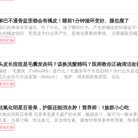
淋巴不通骨盆歪都会有橘皮！睡前1分钟循环变好、腿也瘦了
我们的身体非常诚实。吃了什幺、做了哪些行为，产生的橘皮组织都会不
上的橘皮组织，究竟是为什幺而产生，是相当重要的事
穿衣打扮
头皮长痘痘是毛囊发炎吗？该换洗髮精吗？医师教你正确清洁改
编按： 毛囊炎（Folliculitis）是什幺？毛囊炎等于长痘痘吗？为什幺
毛孔会自行分泌皮脂（Sebum），保护、润泽肌肤角质层。当头
穿衣打扮
抗氧化明星百香果，护眼还能消水肿！营养师：1族群小心吃
化明星百香果 百香果是夏天盛产的水果，酸甜多汁，除可与一般水果一样直接吃 外，也可
入菜、当果汁喝，吃法多元。富含维生素、膳食纤维等多种营养素，除有
穿衣打扮