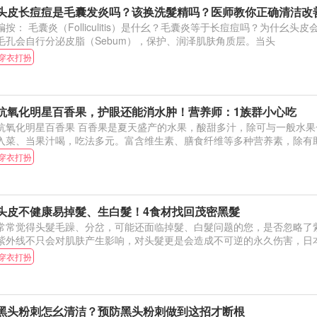
头皮长痘痘是毛囊发炎吗？该换洗髮精吗？医师教你正确清洁改
编按： 毛囊炎（Folliculitis）是什幺？毛囊炎等于长痘痘吗？为什幺
毛孔会自行分泌皮脂（Sebum），保护、润泽肌肤角质层。当头
穿衣打扮
抗氧化明星百香果，护眼还能消水肿！营养师：1族群小心吃
化明星百香果 百香果是夏天盛产的水果，酸甜多汁，除可与一般水果一样直接吃 外，也可
入菜、当果汁喝，吃法多元。富含维生素、膳食纤维等多种营养素，除有
穿衣打扮
头皮不健康易掉髮、生白髮！4食材找回茂密黑髮
常常觉得头髮毛躁、分岔，可能还面临掉髮、白髮问题的您，是否忽略了
紫外线不只会对肌肤产生影响，对头髮更是会造成不可逆的永久伤害，日
穿衣打扮
黑头粉刺怎幺清洁？预防黑头粉刺做到这招才断根