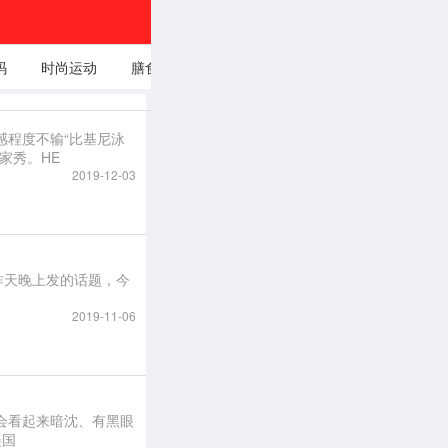
穿衣打扮
码
时尚运动
膳食养生
娱乐时事头
自我成
条
感程度不输“比基尼泳
家秀。HE
2019-12-03
，昨天晚上发的话题，今
2019-11-06
会看起来暗沈、有黑眼
的美国