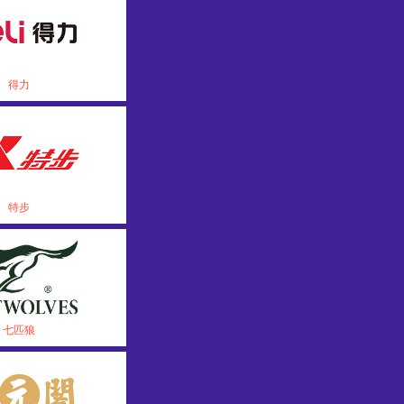
得力
特步
七匹狼