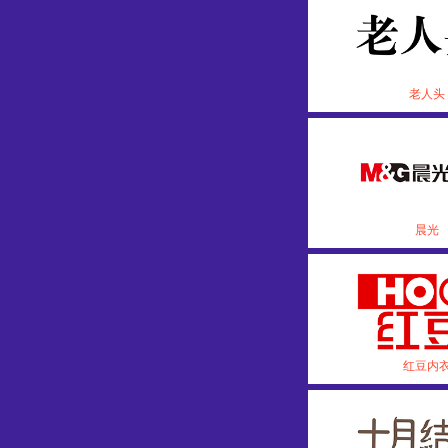
老人头
晨光
红豆内