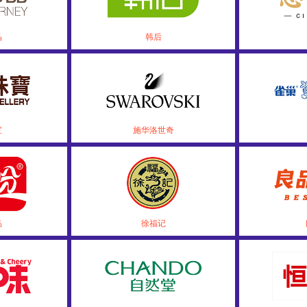
晶
韩后
宝
施华洛世奇
品
徐福记