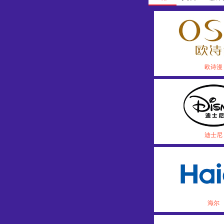
欧诗漫
迪士尼
海尔