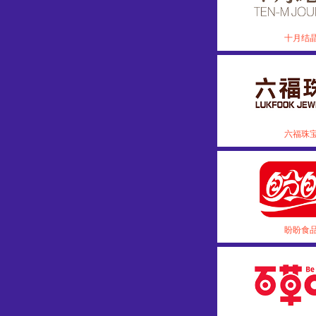
十月结
六福珠
盼盼食