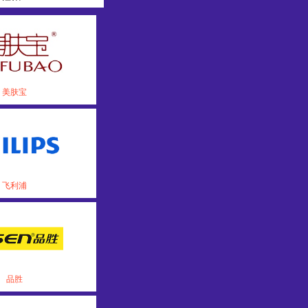
美肤宝
飞利浦
品胜