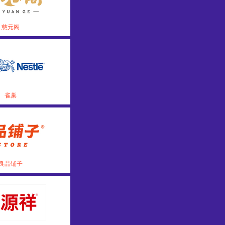
慈元阁
雀巢
良品铺子