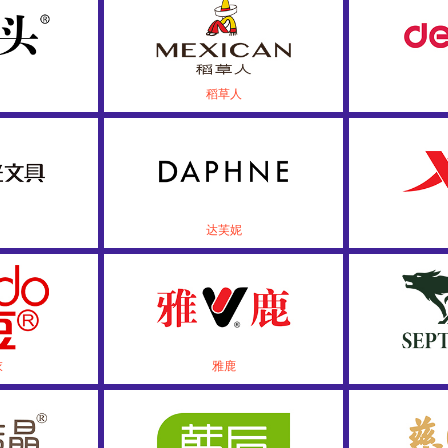
稻草人
达芙妮
衣
雅鹿