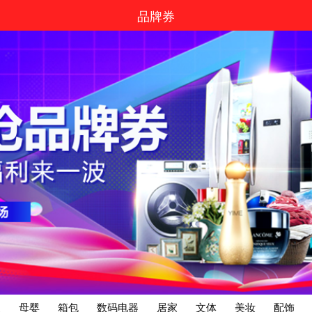
品牌券
装
母婴
箱包
数码电器
居家
文体
美妆
配饰