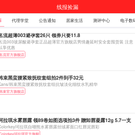
线报捡漏
漏
代理学堂
公告通知
居家生活
测评中心
电子数
名流超薄003避孕套26只 领券只要11.8
名流003玻尿酸避孕套正品超薄官方旗舰店男情趣延时安全套囤货装 注意：领券 294的券 才可
以享优惠
名流官方旗舰店
韩束黑蛮腰紧致抚纹套组拍2件到手32元
Kans/韩束黑蛮腰紧致抚纹套组抗皱淡化细纹水乳精华
韩束官方旗舰店
珂拉琪水雾唇露 领89卷如图选项拍3件 贈卸唇凝露12g 5.7一支
Colorkey珂拉琪自嘲熊水雾唇露丝绒雾面口红唇泥唇彩
Colorkey珂拉琪官方旗舰