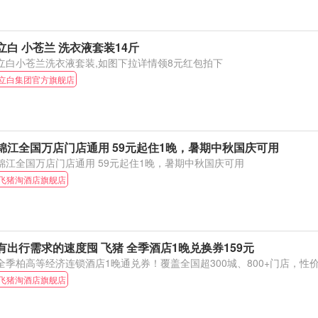
立白 小苍兰 洗衣液套装14斤
立白小苍兰洗衣液套装,如图下拉详情领8元红包拍下
立白集团官方旗舰店
锦江全国万店门店通用 59元起住1晚，暑期中秋国庆可用
锦江全国万店门店通用 59元起住1晚，暑期中秋国庆可用
飞猪淘酒店旗舰店
有出行需求的速度囤 飞猪 全季酒店1晚兑换券159元
全季柏高等经济连锁酒店1晚通兑券！覆盖全国超300城、800+门店，性
飞猪淘酒店旗舰店