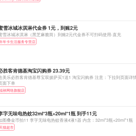
蜜雪冰城冰淇淋代金券 1元，到账2元
蜜雪冰城冰淇淋（黑芝麻脆筒）到账2元代金券不可扫码使用-直充
年年卡生活服务专营店
必胜客肯德基淘宝闪购券 23.39元
达美乐必胜客肯德基尊宝双披萨买1送1 淘宝闪购券 注意：下拉到页面详情点击淘金币进入活动
页面下单
福禄网络旗舰店
李字无味电热蚊32ml*3瓶+20ml*1瓶 到手11元
如图叠金币拍11 李字无味电热蚊香液4液1器 内含：32ml*3瓶+20ml*1瓶
天猫超市