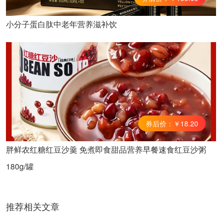
小分子蛋白肽中老年营养滋补饮
券后价：￥18.20
胖鲜农红糖红豆沙羹 免煮即食甜品营养早餐速食红豆沙粥
180g/罐
推荐相关文章