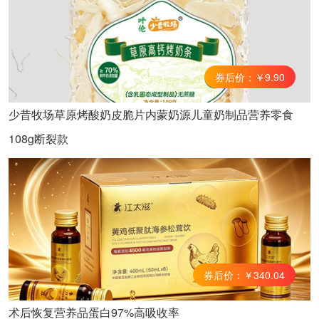
券后价：￥9.90
少昔牧场草原烤酸奶皮脆片内蒙奶源儿童奶制品营养零食
108g断裂款
券后价：￥340.04
术后恢复营养品蛋白97%高吸收率