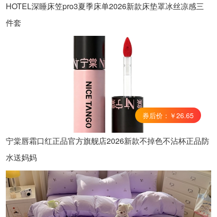
HOTEL深睡床笠pro3夏季床单2026新款床垫罩冰丝凉感三
件套
券后价：￥26.65
宁棠唇霜口红正品官方旗舰店2026新款不掉色不沾杯正品防
水送妈妈