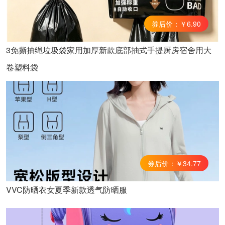
券后价：￥6.90
3免撕抽绳垃圾袋家用加厚新款底部抽式手提厨房宿舍用大
卷塑料袋
券后价：￥34.77
VVC防晒衣女夏季新款透气防晒服