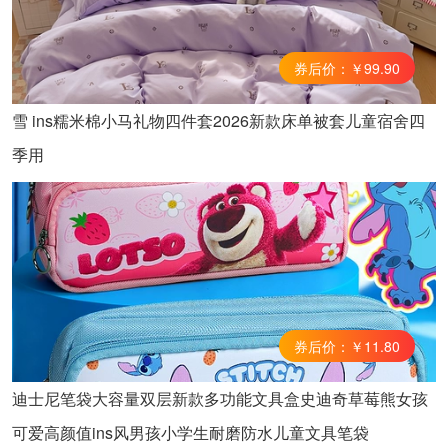
券后价：￥99.90
雪 ins糯米棉小马礼物四件套2026新款床单被套儿童宿舍四
季用
券后价：￥11.80
迪士尼笔袋大容量双层新款多功能文具盒史迪奇草莓熊女孩
可爱高颜值ins风男孩小学生耐磨防水儿童文具笔袋