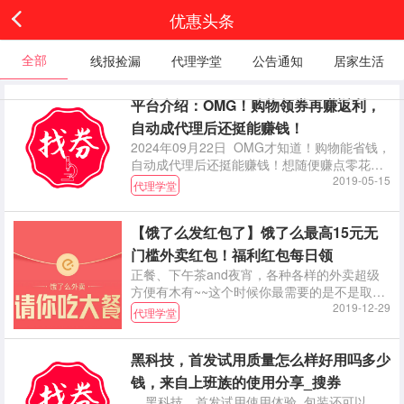
优惠头条
全部
线报捡漏
代理学堂
公告通知
居家生活
平台介绍：OMG！购物领券再赚返利，
自动成代理后还挺能赚钱！
2024年09月22日 OMG才知道！购物能省钱，
自动成代理后还挺能赚钱！想随便赚点零花钱
没想到终于找到了靠谱的平台！！！平台教程
2019-05-15
代理学堂
之角色篇
【饿了么发红包了】饿了么最高15元无
门槛外卖红包！福利红包每日领
正餐、下午茶and夜宵，各种各样的外卖超级
方便有木有~~这个时候你最需要的是不是取之
不尽用之不竭的外卖红包？ 所以敲重点！！本
2019-12-29
代理学堂
小编今天就直接、简单、干
黑科技，首发试用质量怎么样好用吗多少
钱，来自上班族的使用分享_搜券
黑科技，首发试用使用体验 包装还可以，