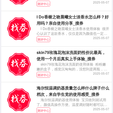
因为我
2025-05-07
测评中心
I Do香榭之吻晨曦女士淡香水怎么样？好
用吗？亲自使用分享_搜券
I Do香榭之吻晨曦女士淡香水使用体验 很开
心认识了这款香水，仅仅是因为颜值也一定会
购入的
2025-05-07
测评中心
skin79玫瑰花泡沫洗面奶性价比最高，
使用一个月后真实上手体验_搜券
skin79玫瑰花泡沫洗面奶使用体验 粉粉嫩
嫩的盒子，感觉沉甸甸的，没想到是两瓶，也
是很惊
2025-05-07
测评中心
海尔恒温调奶器质量怎么样什么牌子什么
档次，来自学生党的使用感受_搜券
海尔恒温调奶器使用体验 宝贝收到就试用
了。颜值高操作方便。温度调好随时都可以给
娃冲奶粉，不
2025-05-07
测评中心