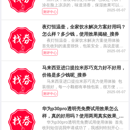
涂在脸上凉凉的，味道清香，保湿效果可以。
坚持使用。
2025-05-07
测评中心
夜灯恒温壶，全家饮水解决方案好用吗？
怎么样？多少钱，使用效果揭秘_搜券
夜灯恒温壶，全家饮水解决方案使用体验
首先收到的速度很快，包装安全，虽说是玻璃
杯但一点也无
2025-05-07
测评中心
马来西亚进口提拉米苏巧克力好不好用，
价格是多少钱呢_搜券
马来西亚进口提拉米苏巧克力使用体验 包
装很好，每一小颗都有单独包装，很方便，可
以放在包包里
2025-05-07
测评中心
华为p30pro透明壳免费试用效果怎么
样，真的好用吗？使用两周真实效果_搜
华为p30pro透明壳免费试用使用体验 首先
券
收到短信说我申请成功了，我感到特别开心，