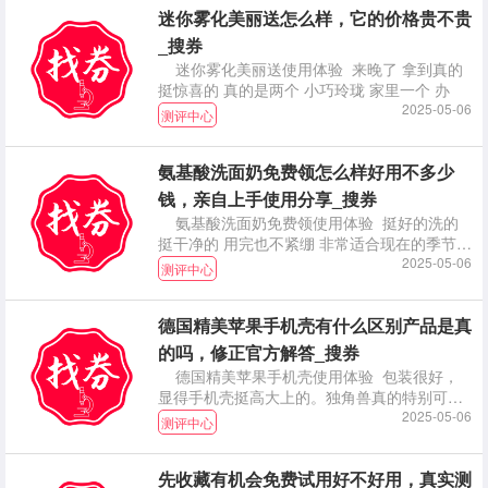
迷你雾化美丽送怎么样，它的价格贵不贵
_搜券
迷你雾化美丽送使用体验 来晚了 拿到真的
挺惊喜的 真的是两个 小巧玲珑 家里一个 办
2025-05-06
测评中心
氨基酸洗面奶免费领怎么样好用不多少
钱，亲自上手使用分享_搜券
氨基酸洗面奶免费领使用体验 挺好的洗的
挺干净的 用完也不紧绷 非常适合现在的季节
推荐大家
2025-05-06
测评中心
德国精美苹果手机壳有什么区别产品是真
的吗，修正官方解答_搜券
德国精美苹果手机壳使用体验 包装很好，
显得手机壳挺高大上的。独角兽真的特别可
爱，女生应该都
2025-05-06
测评中心
先收藏有机会免费试用好不好用，真实测