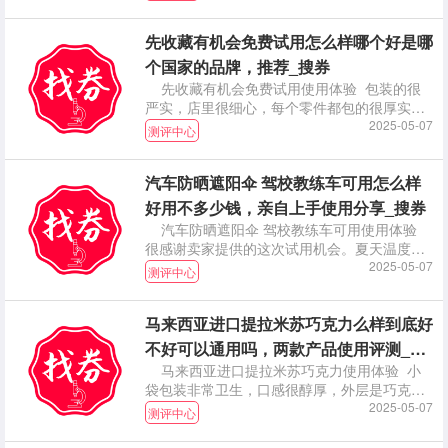
先收藏有机会免费试用怎么样哪个好是哪
个国家的品牌，推荐_搜券
先收藏有机会免费试用使用体验 包装的很
严实，店里很细心，每个零件都包的很厚实，
都有做保护措
2025-05-07
测评中心
汽车防晒遮阳伞 驾校教练车可用怎么样
好用不多少钱，亲自上手使用分享_搜券
汽车防晒遮阳伞 驾校教练车可用使用体验
很感谢卖家提供的这次试用机会。夏天温度太
高，有了这
2025-05-07
测评中心
马来西亚进口提拉米苏巧克力么样到底好
不好可以通用吗，两款产品使用评测_搜
马来西亚进口提拉米苏巧克力使用体验 小
券
袋包装非常卫生，口感很醇厚，外层是巧克力
里面是坚果，
2025-05-07
测评中心