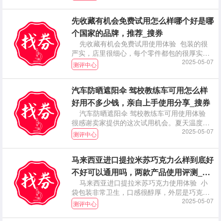
先收藏有机会免费试用怎么样哪个好是哪
个国家的品牌，推荐_搜券
先收藏有机会免费试用使用体验 包装的很
严实，店里很细心，每个零件都包的很厚实，
都有做保护措
2025-05-07
测评中心
汽车防晒遮阳伞 驾校教练车可用怎么样
好用不多少钱，亲自上手使用分享_搜券
汽车防晒遮阳伞 驾校教练车可用使用体验
很感谢卖家提供的这次试用机会。夏天温度太
高，有了这
2025-05-07
测评中心
马来西亚进口提拉米苏巧克力么样到底好
不好可以通用吗，两款产品使用评测_搜
马来西亚进口提拉米苏巧克力使用体验 小
券
袋包装非常卫生，口感很醇厚，外层是巧克力
里面是坚果，
2025-05-07
测评中心