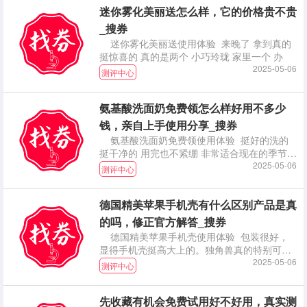
迷你雾化美丽送怎么样，它的价格贵不贵
_搜券
迷你雾化美丽送使用体验 来晚了 拿到真的
挺惊喜的 真的是两个 小巧玲珑 家里一个 办
2025-05-06
测评中心
氨基酸洗面奶免费领怎么样好用不多少
钱，亲自上手使用分享_搜券
氨基酸洗面奶免费领使用体验 挺好的洗的
挺干净的 用完也不紧绷 非常适合现在的季节
推荐大家
2025-05-06
测评中心
德国精美苹果手机壳有什么区别产品是真
的吗，修正官方解答_搜券
德国精美苹果手机壳使用体验 包装很好，
显得手机壳挺高大上的。独角兽真的特别可
爱，女生应该都
2025-05-06
测评中心
先收藏有机会免费试用好不好用，真实测