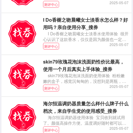
因为我
2025-05-07
测评中心
I Do香榭之吻晨曦女士淡香水怎么样？好
用吗？亲自使用分享_搜券
I Do香榭之吻晨曦女士淡香水使用体验 很开
心认识了这款香水，仅仅是因为颜值也一定会
购入的
2025-05-07
测评中心
skin79玫瑰花泡沫洗面奶性价比最高，
使用一个月后真实上手体验_搜券
skin79玫瑰花泡沫洗面奶使用体验 粉粉嫩
嫩的盒子，感觉沉甸甸的，没想到是两瓶，也
是很惊
2025-05-07
测评中心
海尔恒温调奶器质量怎么样什么牌子什么
档次，来自学生党的使用感受_搜券
海尔恒温调奶器使用体验 宝贝收到就试用
了。颜值高操作方便。温度调好随时都可以给
娃冲奶粉，不
2025-05-07
测评中心