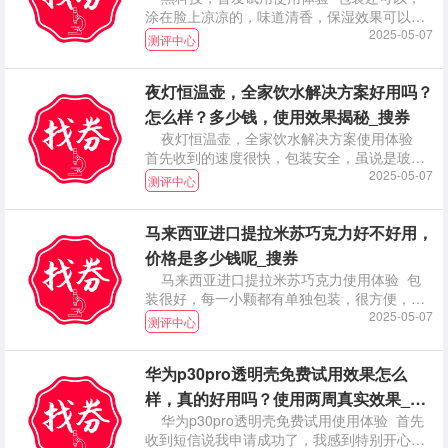
涂在脸上凉凉的，味道清香，保湿效果可以。
坚持使用。
2025-05-07
测评中心
夜灯恒温壶，全家饮水解决方案好用吗？
怎么样？多少钱，使用效果揭秘_搜券
夜灯恒温壶，全家饮水解决方案使用体验
首先收到的速度很快，包装安全，虽说是玻璃
杯但一点也无
2025-05-07
测评中心
马来西亚进口提拉米苏巧克力好不好用，
价格是多少钱呢_搜券
马来西亚进口提拉米苏巧克力使用体验 包
装很好，每一小颗都有单独包装，很方便，可
以放在包包里
2025-05-07
测评中心
华为p30pro透明壳免费试用效果怎么
样，真的好用吗？使用两周真实效果_搜
华为p30pro透明壳免费试用使用体验 首先
券
收到短信说我申请成功了，我感到特别开心，