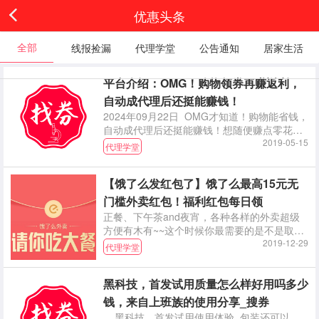
优惠头条
全部
线报捡漏
代理学堂
公告通知
居家生活
平台介绍：OMG！购物领券再赚返利，
自动成代理后还挺能赚钱！
2024年09月22日 OMG才知道！购物能省钱，
自动成代理后还挺能赚钱！想随便赚点零花钱
没想到终于找到了靠谱的平台！！！平台教程
2019-05-15
代理学堂
之角色篇
【饿了么发红包了】饿了么最高15元无
门槛外卖红包！福利红包每日领
正餐、下午茶and夜宵，各种各样的外卖超级
方便有木有~~这个时候你最需要的是不是取之
不尽用之不竭的外卖红包？ 所以敲重点！！本
2019-12-29
代理学堂
小编今天就直接、简单、干
黑科技，首发试用质量怎么样好用吗多少
钱，来自上班族的使用分享_搜券
黑科技，首发试用使用体验 包装还可以，