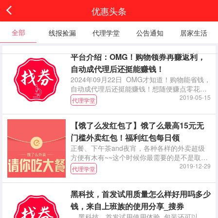
优惠头条
全部
线报捡漏
代理学堂
公告通知
居家生活
平台介绍：OMG！购物领券再赚返利，
自动成代理后还挺能赚钱！
2024年09月22日 OMG才知道！购物能省钱，
自动成代理后还挺能赚钱！想随便赚点零花钱
没想到终于找到了靠谱的平台！！！平台教程
2019-05-15
代理学堂
之角色篇
【饿了么发红包了】饿了么最高15元无
门槛外卖红包！福利红包每日领
正餐、下午茶and夜宵，各种各样的外卖超级
方便有木有~~这个时候你最需要的是不是取之
不尽用之不竭的外卖红包？ 所以敲重点！！本
2019-12-29
代理学堂
小编今天就直接、简单、干
黑科技，首发试用质量怎么样好用吗多少
钱，来自上班族的使用分享_搜券
黑科技，首发试用使用体验 包装还可以，