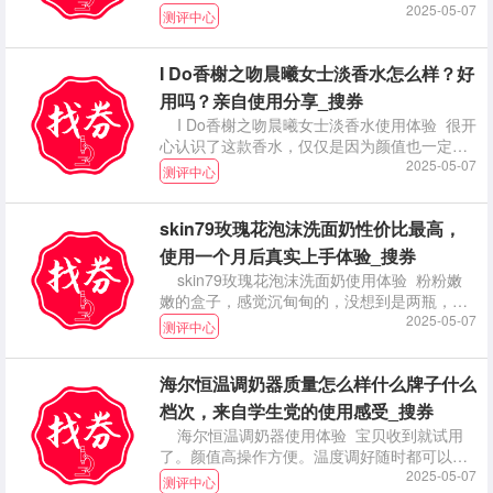
因为我
2025-05-07
测评中心
I Do香榭之吻晨曦女士淡香水怎么样？好
用吗？亲自使用分享_搜券
I Do香榭之吻晨曦女士淡香水使用体验 很开
心认识了这款香水，仅仅是因为颜值也一定会
购入的
2025-05-07
测评中心
skin79玫瑰花泡沫洗面奶性价比最高，
使用一个月后真实上手体验_搜券
skin79玫瑰花泡沫洗面奶使用体验 粉粉嫩
嫩的盒子，感觉沉甸甸的，没想到是两瓶，也
是很惊
2025-05-07
测评中心
海尔恒温调奶器质量怎么样什么牌子什么
档次，来自学生党的使用感受_搜券
海尔恒温调奶器使用体验 宝贝收到就试用
了。颜值高操作方便。温度调好随时都可以给
娃冲奶粉，不
2025-05-07
测评中心