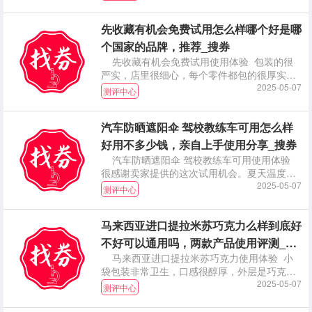
先收藏有机会免费试用怎么样哪个好是哪
个国家的品牌，推荐_搜券
先收藏有机会免费试用使用体验 包装的很
严实，店里很细心，每个零件都包的很厚实，
都有做保护措
2025-05-07
测评中心
汽车防晒遮阳伞 驾校教练车可用怎么样
好用不多少钱，亲自上手使用分享_搜券
汽车防晒遮阳伞 驾校教练车可用使用体验
很感谢卖家提供的这次试用机会。夏天温度太
高，有了这
2025-05-07
测评中心
马来西亚进口提拉米苏巧克力么样到底好
不好可以通用吗，两款产品使用评测_搜
马来西亚进口提拉米苏巧克力使用体验 小
券
袋包装非常卫生，口感很醇厚，外层是巧克力
里面是坚果，
2025-05-07
测评中心