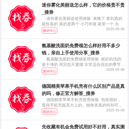
迷你雾化美丽送怎么样，它的价格贵不贵
_搜券
迷你雾化美丽送使用体验 来晚了 拿到真的
挺惊喜的 真的是两个 小巧玲珑 家里一个 办
2025-05-06
测评中心
氨基酸洗面奶免费领怎么样好用不多少
钱，亲自上手使用分享_搜券
氨基酸洗面奶免费领使用体验 挺好的洗的
挺干净的 用完也不紧绷 非常适合现在的季节
推荐大家
2025-05-06
测评中心
德国精美苹果手机壳有什么区别产品是真
的吗，修正官方解答_搜券
德国精美苹果手机壳使用体验 包装很好，
显得手机壳挺高大上的。独角兽真的特别可
爱，女生应该都
2025-05-06
测评中心
先收藏有机会免费试用好不好用，真实测