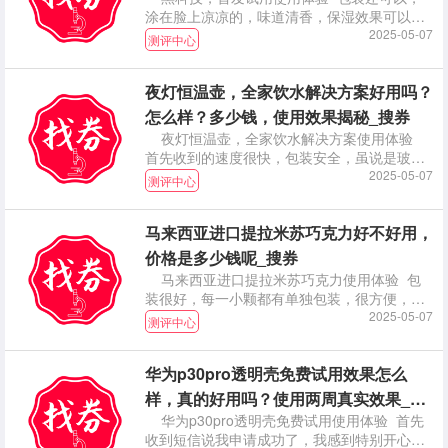
涂在脸上凉凉的，味道清香，保湿效果可以。
坚持使用。
2025-05-07
测评中心
夜灯恒温壶，全家饮水解决方案好用吗？
怎么样？多少钱，使用效果揭秘_搜券
夜灯恒温壶，全家饮水解决方案使用体验
首先收到的速度很快，包装安全，虽说是玻璃
杯但一点也无
2025-05-07
测评中心
马来西亚进口提拉米苏巧克力好不好用，
价格是多少钱呢_搜券
马来西亚进口提拉米苏巧克力使用体验 包
装很好，每一小颗都有单独包装，很方便，可
以放在包包里
2025-05-07
测评中心
华为p30pro透明壳免费试用效果怎么
样，真的好用吗？使用两周真实效果_搜
华为p30pro透明壳免费试用使用体验 首先
券
收到短信说我申请成功了，我感到特别开心，