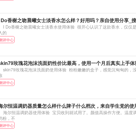
I Do香榭之吻晨曦女士淡香水怎么样？好用吗？亲自使用分享_
I Do香榭之吻晨曦女士淡香水使用体验 很开心认识了这款香水，仅仅是因为颜值也一定会购
入的
测评中心
skin79玫瑰花泡沫洗面奶性价比最高，使用一个月后真实上手体
kin79玫瑰花泡沫洗面奶使用体验 粉粉嫩嫩的盒子，感觉沉甸甸的，没想到是两瓶，也是很
惊
测评中心
海尔恒温调奶器质量怎么样什么牌子什么档次，来自学生党的使
尔恒温调奶器使用体验 宝贝收到就试用了。颜值高操作方便。温度调好随时都可以给娃冲
奶粉，不
测评中心