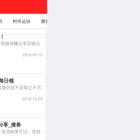
码
时尚运动
膳食养生
穿衣打扮
娱乐时事头
自我成
条
！
钱！想随便赚点零花钱没
2019-05-15
每日领
需要的是不是取之不尽
2019-12-29
分享_搜券