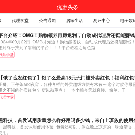
优惠头条
漏
代理学堂
公告通知
居家生活
测评中心
电子数
平台介绍：OMG！购物领券再赚返利，自动成代理后还挺能赚钱
2024年09月22日 OMG才知道！购物能省钱，自动成代理后还挺能赚
想到终于找到了靠谱的平台！！！平台教程之角色篇
代理学堂
【饿了么发红包了】饿了么最高15元无门槛外卖红包！福利红包
正餐、下午茶and夜宵，各种各样的外卖超级方便有木有~~这个时候你最
用之不竭的外卖红包？ 所以敲重点！！本小编今天就直接、简单、干
代理学堂
黑科技，首发试用质量怎么样好用吗多少钱，来自上班族的使用
科技，首发试用使用体验 包装还可以，涂在脸上凉凉的，味道清香，保湿效果可以。坚持
使用。