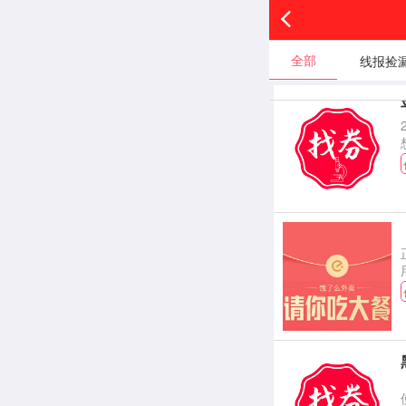
全部
线报捡
黑