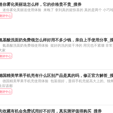
迷你雾化美丽送怎么样，它的价格贵不贵_搜券
迷你雾化美丽送使用体验 来晚了 拿到真的挺惊喜
测评中心
氨基酸洗面奶免费领怎么样好用不多少钱，亲自上手使用分享_
基酸洗面奶免费领使用体验 挺好的洗的挺干净的 用完也不紧绷 非常适合现在的季节 推荐
大家
测评中心
德国精美苹果手机壳有什么区别产品是真的吗，修正官方解答_
国精美苹果手机壳使用体验 包装很好，显得手机壳挺高大上的。独角兽真的特别可爱，女
生应该都
测评中心
先收藏有机会免费试用好不好用，真实测评值得购买_搜券