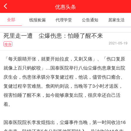
优惠头条
全部
线报捡漏
代理学堂
公告通知
居家生活
死里走一遭 尘爆伤患：怕睡了醒不来
2021-05-19
瘦身
「每天眼睛开张，就要开始拉皮，又刺又痛」、「伤口复原
就像上百只蚂蚁咬」…国泰医院举行八仙尘爆伤患康复出院
庆生会，伤患张承骐分享复健过程，他说，儘管伤口癒合、
复健过程辛苦难熬。詹闳钧则说，当晚等了3小时才送医，
很害怕睡了醒不来，如今能够康复出院，很庆幸还自己活
着。
国泰医院院长李发焜指出，尘爆事件当晚，第一时间收治16