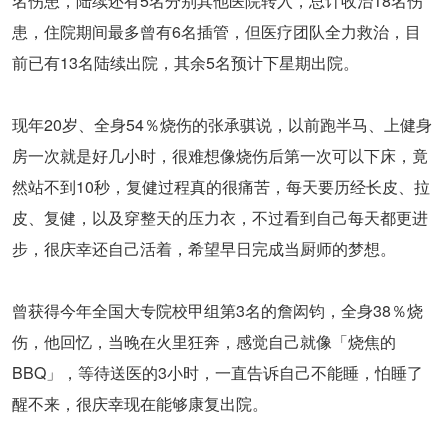
名伤患，陆续还有5名分别其他医院转入，总计收治18名伤
患，住院期间最多曾有6名插管，但医疗团队全力救治，目
前已有13名陆续出院，其余5名预计下星期出院。
现年20岁、全身54％烧伤的张承骐说，以前跑半马、上健身
房一次就是好几小时，很难想像烧伤后第一次可以下床，竟
然站不到10秒，复健过程真的很痛苦，每天要历经长皮、拉
皮、复健，以及穿整天的压力衣，不过看到自己每天都更进
步，很庆幸还自己活着，希望早日完成当厨师的梦想。
曾获得今年全国大专院校甲组第3名的詹闳钧，全身38％烧
伤，他回忆，当晚在火里狂奔，感觉自己就像「烧焦的
BBQ」，等待送医的3小时，一直告诉自己不能睡，怕睡了
醒不来，很庆幸现在能够康复出院。