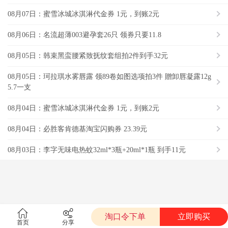
08月07日：蜜雪冰城冰淇淋代金券 1元，到账2元
08月06日：名流超薄003避孕套26只 领券只要11.8
08月05日：韩束黑蛮腰紧致抚纹套组拍2件到手32元
08月05日：珂拉琪水雾唇露 领89卷如图选项拍3件 贈卸唇凝露12g
5.7一支
08月04日：蜜雪冰城冰淇淋代金券 1元，到账2元
08月04日：必胜客肯德基淘宝闪购券 23.39元
08月03日：李字无味电热蚊32ml*3瓶+20ml*1瓶 到手11元
淘口令下单
立即购买
首页
分享