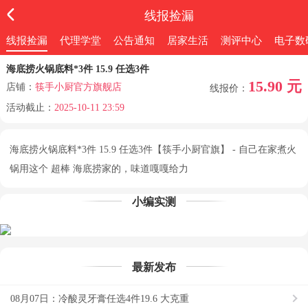
线报捡漏
线报捡漏
代理学堂
公告通知
居家生活
测评中心
电子数
海底捞火锅底料*3件 15.9 任选3件
15.90 元
店铺：
筷手小厨官方旗舰店
线报价：
活动截止：
2025-10-11 23:59
海底捞火锅底料*3件 15.9 任选3件【筷手小厨官旗】 - 自己在家煮火
锅用这个 超棒 海底捞家的，味道嘎嘎给力
小编实测
最新发布
08月07日：冷酸灵牙膏任选4件19.6 大克重