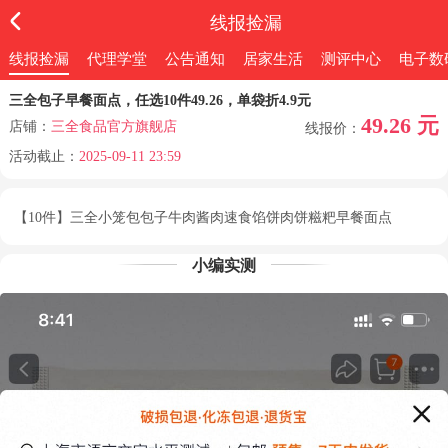
线报捡漏
线报捡漏
代理学堂
公告通知
居家生活
测评中心
电子数
三全包子早餐面点，任选10件49.26，单袋折4.9元
49.26 元
店铺：
三全食品官方旗舰店
线报价：
活动截止：
2025-09-11 23:59
【10件】三全小笼包包子牛肉酱肉速食馅饼肉饼糍粑早餐面点
小编实测