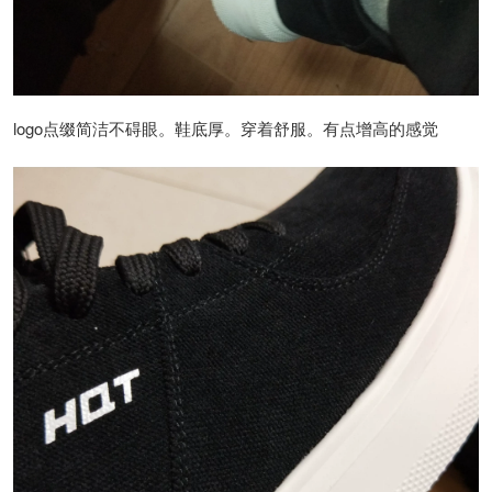
logo点缀简洁不碍眼。鞋底厚。穿着舒服。有点增高的感觉