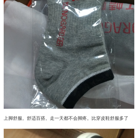
上脚舒服。舒适百搭。走一天都不会脚疼。比穿皮鞋舒服多了