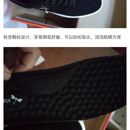
鞋垫颗粒设计。穿着脚底舒服。可以轻松取出。清洗晾晒方便