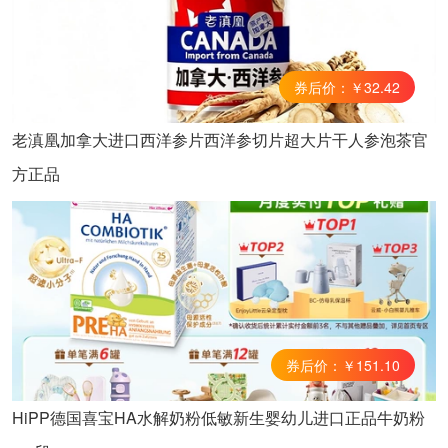
券后价：￥32.42
老滇凰加拿大进口西洋参片西洋参切片超大片干人参泡茶官
方正品
券后价：￥151.10
HiPP德国喜宝HA水解奶粉低敏新生婴幼儿进口正品牛奶粉