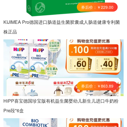
券后价：￥229.00
KIJIMEA Pro德国进口肠道益生菌胶囊成人肠道健康专利菌
株正品
券后价：￥863.89
HiPP喜宝德国珍宝版有机益生菌婴幼儿新生儿进口牛奶粉
Pre段*6盒