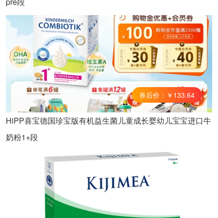
pre段
券后价：￥133.64
HiPP喜宝德国珍宝版有机益生菌儿童成长婴幼儿宝宝进口牛
奶粉1+段