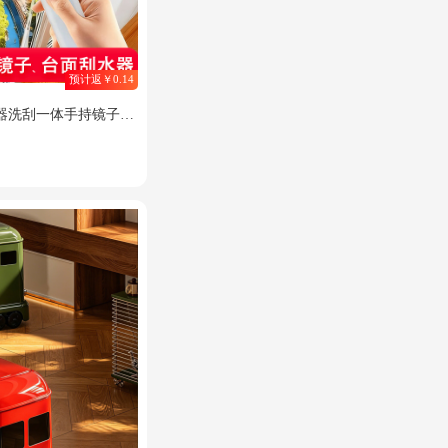
预计返￥0.14
器洗刮一体手持镜子台
喷刮擦三效合一