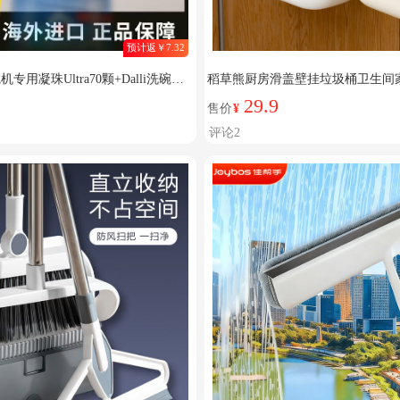
预计返￥7.32
机专用凝珠Ultra70颗+Dalli洗碗块
稻草熊厨房滑盖壁挂垃圾桶卫生间
式带盖纸篓废水桶 小号(红色)
29.9
售价
¥
评论2