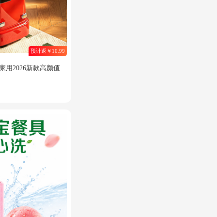
预计返￥10.99
家用2026新款高颜值客
款/复古红【可移动|密