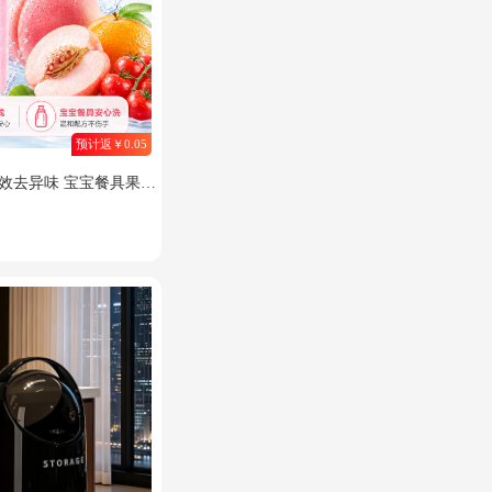
预计返￥0.05
高效去异味 宝宝餐具果蔬
1瓶