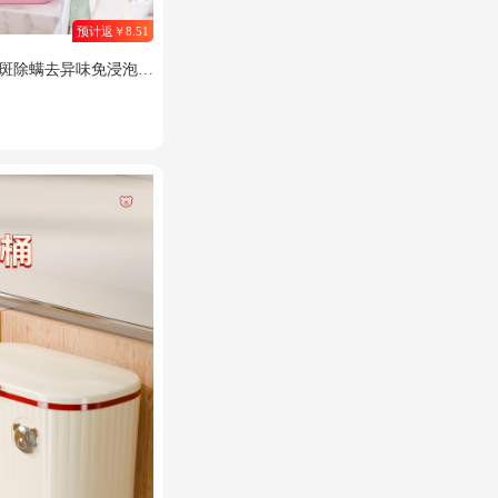
预计返￥8.51
霉斑除螨去异味免浸泡洗
0g*3瓶