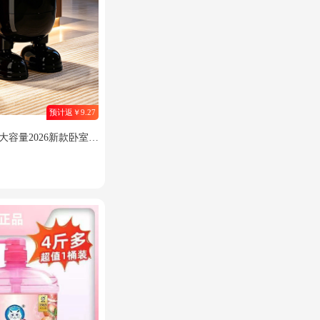
预计返￥9.27
大容量2026新款卧室轻
0L-站脚款【带盖免弯