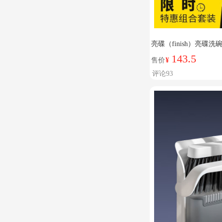
亮碟（finish）亮碟洗碗
40块
143.5
售价
¥
评论93