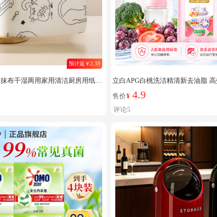
预计返￥2.39
懒人抹布干湿两用家用清洁厨房用纸专
立白APG白桃洗洁精清新去油脂 
油 【1卷20张】25x25cm（加厚
安心洗 家用 白桃APG洗洁精220g×
4.9
售价
¥
评论5