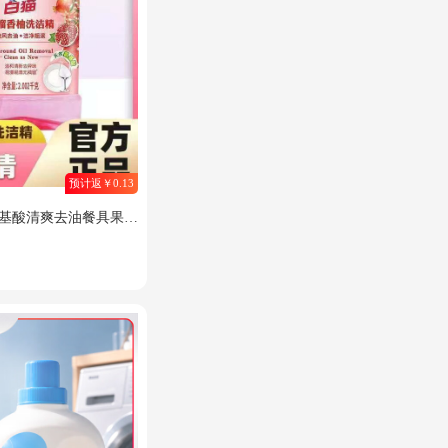
预计返￥0.13
然氨基酸清爽去油餐具果蔬
柚2.002kg*1瓶