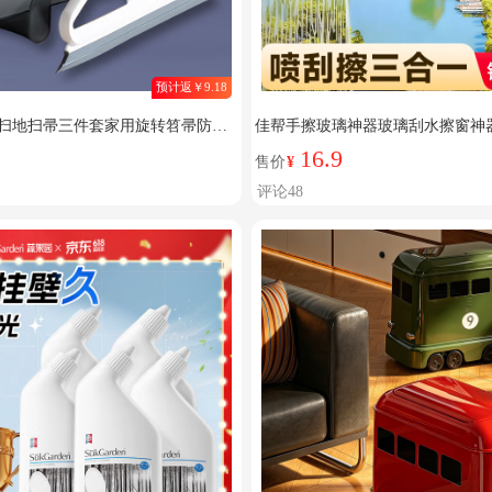
预计返￥9.18
扫地扫帚三件套家用旋转笤帚防风
佳帮手擦玻璃神器玻璃刮水擦窗神
 三件套【加密毛刷】
面清洁家政专用 【包邮】手持款
16.9
售价
¥
评论48