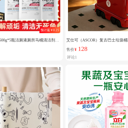
预计返￥0.25
00g*5瓶洁厕液厕所马桶清洁剂去
艾仕可（ASCOR）复古巴士垃圾桶
厅卧室卫生间带盖可移动夹缝 汽车
128
售价
¥
封双桶|一键开盖】
评论1