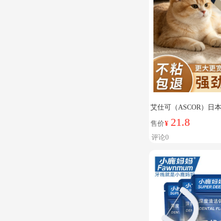
艾仕可（ASCOR）
服头发碎屑清理反向粘毛
21.8
售价
¥
长】+手持支架
评论0