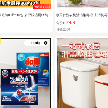
预计返￥5.92
 家庭装80片*10包 多巴胺湿厕纸纯水
水卫仕洗衣机清洁消毒液 去污抗
衣机通用清洗剂 洗衣机清洁消毒液27
39.9
售价
¥
评论2000