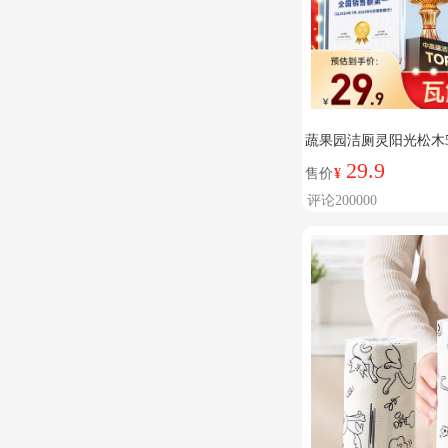
蔬果园洁厕灵阳光松木5
污除味有效抑菌
29.9
售价
¥
评论200000