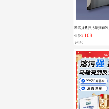
雅高折叠扫把簸箕套装
梳齿型畚箕 梳齿簸箕
108
售价
¥
评论0