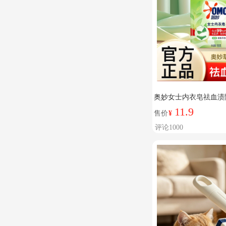
奥妙女士内衣皂祛血渍
和亲肤不伤手 【茶树除
11.9
售价
¥
评论1000