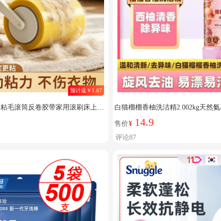
预计返￥1.87
日本粘毛滚筒反卷胶带家用滚刷床上衣
白猫榴榴香柚洗洁精2.002kg天
神器 养宠必备【6厘米宽30米
可用不伤手 【温和清新去异味】榴榴香
14.9
售价
¥
评论87