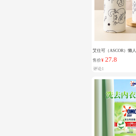
艾仕可（ASCOR）
用一次性洗碗布吸水不易沾
27.8
售价
¥
加大-干湿两用）
评论1