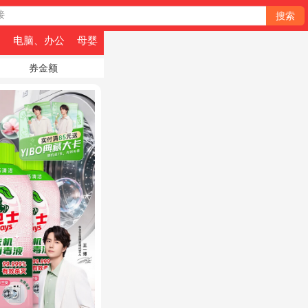
接
搜索
品
电脑、办公
母婴
券金额