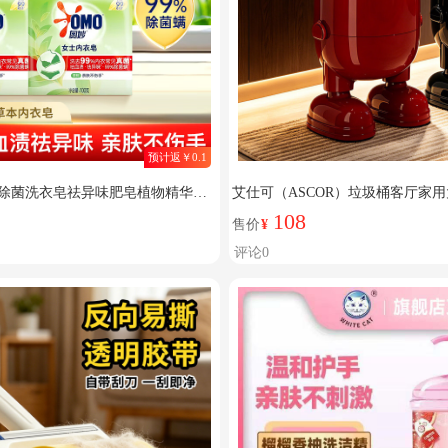
预计返￥0.1
除菌洗衣皂祛异味肥皂植物精华温
艾仕可（ASCOR）垃圾桶客厅家用
菌】女士内衣皂100g*4块
奢高档高颜值带轮翻盖纸篓 奶油白2
108
售价
¥
腰/内外双桶】
评论0