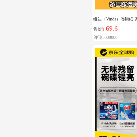
维达（Vinda）湿厕纸
湿纸巾厕纸湿巾 整箱
69.6
售价
¥
评论3000000