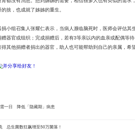
换肾都没有消息。想到姊姊的需要，相信很多人也有类似的需求
哥的捨，也成就了姊姊的重生。
器捐小组召集人张耀仁表示，当病人濒临脑死时，医师会评估其
捐赠器官或组织；完成捐赠后，若有3等亲以内的血亲或配偶等待
获得其他捐赠者捐出的器官，助人也可能帮助到自己的亲属，希
并分享给好友！
需一日 降低「隐藏期」病患
洗 总生菌数狂飙增至50万菌落！