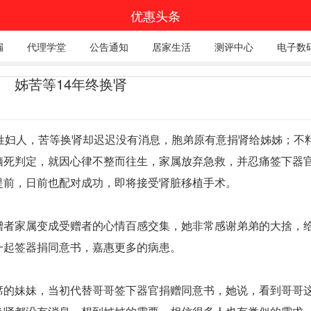
优惠头条
漏
代理学堂
公告通知
居家生活
测评中心
电子数
 姊苦等14年终换肾
王姓妇人，苦等换肾却迟迟没有消息，胞弟原有意捐肾给姊姊；不
脑死判定，就因心律不整而往生，家属放弃急救，并忍痛签下器
提前，日前也配对成功，即将接受
肾脏
移植手术。
赠者家属变成受赠者的心情百感交集，她非常感谢弟弟的大捨，
一起签器捐同意书，嘉惠更多的病患。
席的妹妹，当初代替哥哥签下器官捐赠同意书，她说，看到哥哥