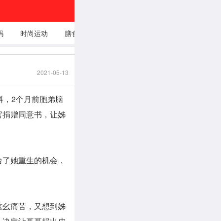
码
时尚运动
膳食养生
穿衣打扮
娱乐时事头
自我成
条
2021-05-13
料，2个月前
胞弟
脑
官捐赠同意书，让姊
给了她重生的机会，
这幺痛苦，又想到姊