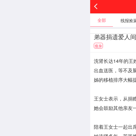
全部
线报捡
弟器捐遗爱人间
瘦身
洗肾长达14年的
出血送医，等不及
姊的移植排序大幅
王女士表示，从捐
她会鼓励其他亲友
陪着王女士一起出