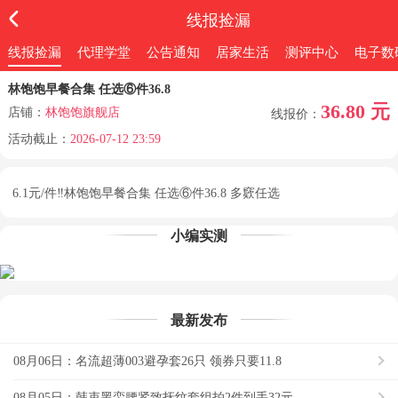
线报捡漏
线报捡漏
代理学堂
公告通知
居家生活
测评中心
电子数
林饱饱早餐合集 任选⑥件36.8
36.80 元
店铺：
林饱饱旗舰店
线报价：
活动截止：
2026-07-12 23:59
6.1元/件‼林饱饱早餐合集 任选⑥件36.8 多窽任选
小编实测
最新发布
08月06日：名流超薄003避孕套26只 领券只要11.8
08月05日：韩束黑蛮腰紧致抚纹套组拍2件到手32元