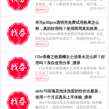
装很好，每一小颗都有单独包装，很方便，可
以放在包包里
2025-05-07
测评中心
华为p30pro透明壳免费试用效果怎么
样，真的好用吗？使用两周真实效果_搜
华为p30pro透明壳免费试用使用体验 首先
券
收到短信说我申请成功了，我感到特别开心，
因为我
2025-05-07
测评中心
I Do香榭之吻晨曦女士淡香水怎么样？好
用吗？亲自使用分享_搜券
I Do香榭之吻晨曦女士淡香水使用体验 很开
心认识了这款香水，仅仅是因为颜值也一定会
购入的
2025-05-07
测评中心
skin79玫瑰花泡沫洗面奶性价比最高，
使用一个月后真实上手体验_搜券
skin79玫瑰花泡沫洗面奶使用体验 粉粉嫩
嫩的盒子，感觉沉甸甸的，没想到是两瓶，也