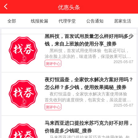
优惠头条
全部
线报捡漏
代理学堂
公告通知
居家生活
黑科技，首发试用质量怎么样好用吗多少
钱，来自上班族的使用分享_搜券
黑科技，首发试用使用体验 包装还可以，
涂在脸上凉凉的，味道清香，保湿效果可以。
坚持使用。
2025-05-07
测评中心
夜灯恒温壶，全家饮水解决方案好用吗？
怎么样？多少钱，使用效果揭秘_搜券
夜灯恒温壶，全家饮水解决方案使用体验
首先收到的速度很快，包装安全，虽说是玻璃
杯但一点也无
2025-05-07
测评中心
马来西亚进口提拉米苏巧克力好不好用，
价格是多少钱呢_搜券
马来西亚进口提拉米苏巧克力使用体验 包