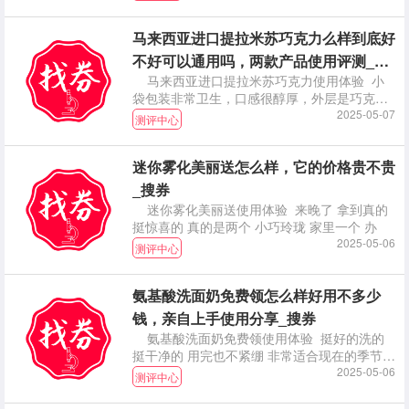
马来西亚进口提拉米苏巧克力么样到底好
不好可以通用吗，两款产品使用评测_搜
马来西亚进口提拉米苏巧克力使用体验 小
券
袋包装非常卫生，口感很醇厚，外层是巧克力
里面是坚果，
2025-05-07
测评中心
迷你雾化美丽送怎么样，它的价格贵不贵
_搜券
迷你雾化美丽送使用体验 来晚了 拿到真的
挺惊喜的 真的是两个 小巧玲珑 家里一个 办
2025-05-06
测评中心
氨基酸洗面奶免费领怎么样好用不多少
钱，亲自上手使用分享_搜券
氨基酸洗面奶免费领使用体验 挺好的洗的
挺干净的 用完也不紧绷 非常适合现在的季节
推荐大家
2025-05-06
测评中心