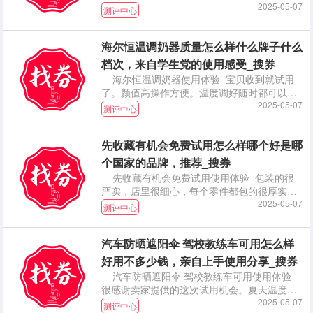
是很惊
2025-05-07
测评中心
海尔恒温调奶器质量怎么样什么牌子什么
档次，来自学生党的使用感受_搜券
海尔恒温调奶器使用体验 宝贝收到就试用
了。颜值高操作方便。温度调好随时都可以给
娃冲奶粉，不
2025-05-07
测评中心
先收藏有机会免费试用怎么样哪个好是哪
个国家的品牌，推荐_搜券
先收藏有机会免费试用使用体验 包装的很
严实，店里很细心，每个零件都包的很厚实，
都有做保护措
2025-05-07
测评中心
汽车防晒遮阳伞 驾校教练车可用怎么样
好用不多少钱，亲自上手使用分享_搜券
汽车防晒遮阳伞 驾校教练车可用使用体验
很感谢卖家提供的这次试用机会。夏天温度太
高，有了这
2025-05-07
测评中心