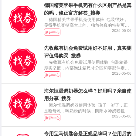
德国精美苹果手机壳有什么区别产品是真
的吗，修正官方解答_搜券
德国精美苹果手机壳使用体验 包装很好，
显得手机壳挺高大上的。独角兽真的特别可
爱，女生应该都
2025-05-06
测评中心
先收藏有机会免费试用好不好用，真实测
评值得购买_搜券
先收藏有机会免费试用使用体验 包装箱很
厚实坚挺，内部泡沫箱尺寸分区和零部件定位
都设计的恰好
2025-05-06
测评中心
海尔恒温调奶器怎么样？好用吗？亲自使
用分享_搜券
海尔恒温调奶器使用体验 孩子一岁了，正
是断母乳，喝奶粉的时候，阴阳水冲奶粉担心
宝宝拉肚子，
2025-05-06
测评中心
专用宝马钥匙套是正规品牌吗？使用后的