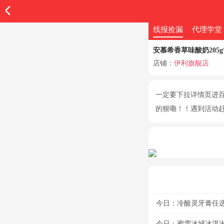
线报捡漏
代理学堂
安慕希香草味酸奶205g*
店铺：
伊利旗舰店
一定要下拉详情页进百亿
的狠嘞！！遇到活动
今日：冷酸灵牙膏任选4
今日：蜜雪冰城冰淇淋