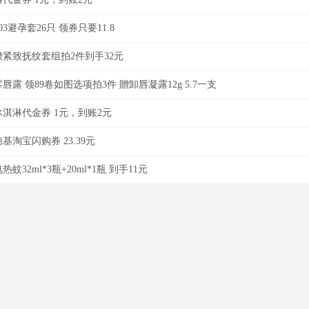
3避孕套26只 领券只要11.8
腰紧致抚纹套组拍2件到手32元
唇露 领89卷如图选项拍3件 贈卸唇凝露12g 5.7一支
冰淇淋代金券 1元，到账2元
基淘宝闪购券 23.39元
蚊32ml*3瓶+20ml*1瓶 到手11元