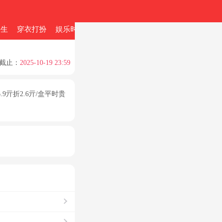
养生
穿衣打扮
娱乐时事头条
自我成长
瘦身
职场攻略
截止：
2025-10-19 23:59
9亓折2.6亓/盒平时贵