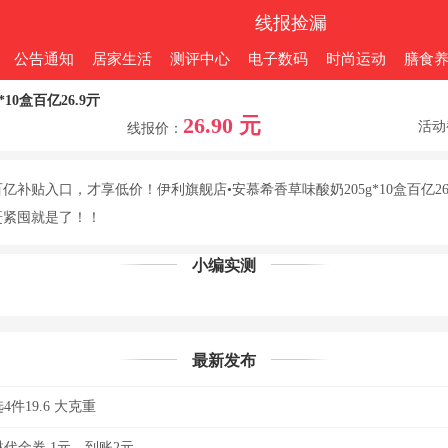
线报捡漏
公告通知
居家生活
测评中心
电子数码
时尚运动
膳食
10盒百亿26.9亓
26.90 元
活动
线报价：
补贴入口，才享低价！伊利旗舰店•安慕希香草味酸奶205g*10盒百亿26.
赶紧囤就是了！！
小编实测
最新发布
件19.6 大克重
代金券 1元，到账2元