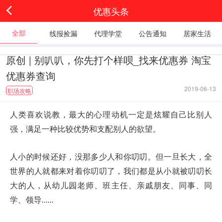
优惠头条
全部
线报捡漏
代理学堂
公告通知
居家生活
原创 | 别叭叭，你先打个样呗_找来优惠券 淘宝
优惠券查询
2019-06-13
职场攻略
人类喜欢说教，最大的心理动机一定是炫耀自己比别人
强，满足一种比较优势和支配别人的欲望。
人小的时候还好，没那多少人和你叨叨。但一旦长大，全
世界的人就都来对着你叨叨了，我们都是从小就被叨叨长
大的人，从幼儿园老师、班主任、亲戚朋友、同事、同
学、领导
......