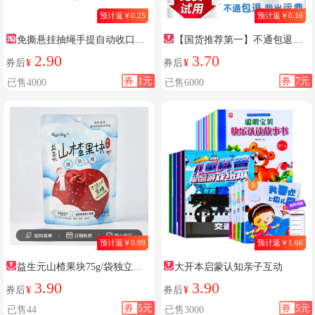
预计返￥0.25
预计返￥0.16
免撕悬挂抽绳手提自动收口垃
【国货推荐第一】不通包退包
圾袋
运费
2.90
3.70
券后
¥
券后
¥
券
1元
券
7元
已售4000
已售6000
预计返￥0.99
预计返￥1.66
益生元山楂果块75g/袋独立小
大开本启蒙认知亲子互动
包装
3.90
3.90
券后
¥
券后
¥
券
5元
券
5元
已售44
已售3000