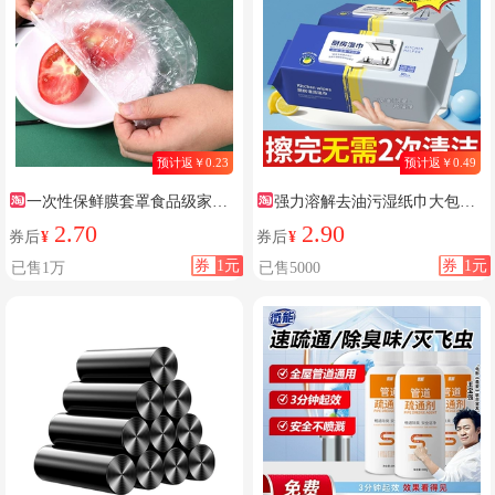
预计返￥0.23
预计返￥0.49
一次性保鲜膜套罩食品级家用
强力溶解去油污湿纸巾大包厨
保鲜袋专用带松紧口浴帽式套碗
房专用湿巾纸去油去污油烟机清
2.70
2.90
券后
¥
券后
¥
剩菜
洁
券
1元
券
1元
已售1万
已售5000