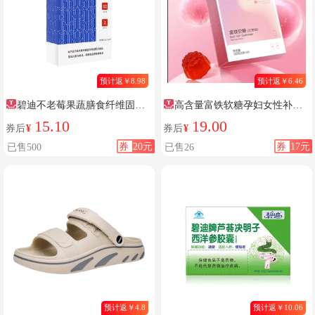
预计返￥8.98
预计返￥6.46
碧迪不老莓果蔬膳食纤维固体
高含量富铁软糖孕妇女性补铁
饮料官方旗舰店正品益生菌膳食
元素
15.10
19.00
券后
¥
券后
¥
纤维
券
20元
券
17元
已售500
已售26
预计返￥4.8
预计返￥10.06