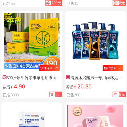
券
200元
券
8元
已售55
已售15
预计返￥0.21
预计返￥1.77
390张原生竹浆纸家用抽纸面巾
清扬沐浴露男士专用雨林觅静
纸餐巾纸大包实惠装加油站同款
沐浴乳控油清爽保湿沐浴液洗澡
4.90
20.80
券后
¥
券后
¥
乳液夏
券
5元
券
6元
已售3000
已售300