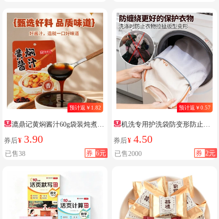
预计返￥1.82
预计返￥0.57
漉鼎记黄焖酱汁60g袋装炖煮提
机洗专用护洗袋防变形防止缠
鲜
绕
3.90
4.50
券后
¥
券后
¥
券
6元
券
2元
已售38
已售2000