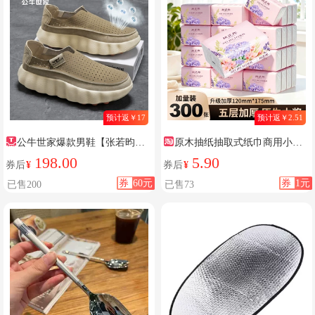
预计返￥17
预计返￥2.51
公牛世家爆款男鞋【张若昀同
原木抽纸抽取式纸巾商用小抽
款】
纸家用纸巾整箱餐巾纸学生宿舍
198.00
5.90
券后
¥
券后
¥
擦手纸
券
60元
券
1元
已售200
已售73