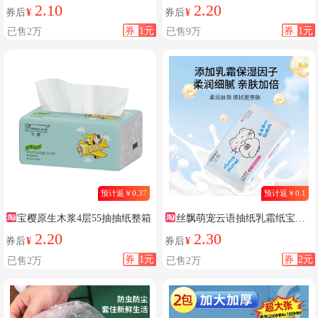
家用
卫生牙膏清洁牙齿家庭装家用
2.10
2.20
券后
¥
券后
¥
100g
券
1元
券
1元
已售2万
已售9万
预计返￥0.37
预计返￥0.1
宝樱原生木浆4层55抽抽纸整箱
丝飘萌宠云语抽纸乳霜纸宝宝
面巾纸可擦手家用实惠装云柔巾
2.20
2.30
券后
¥
券后
¥
便携装
券
1元
券
2元
已售2万
已售2万