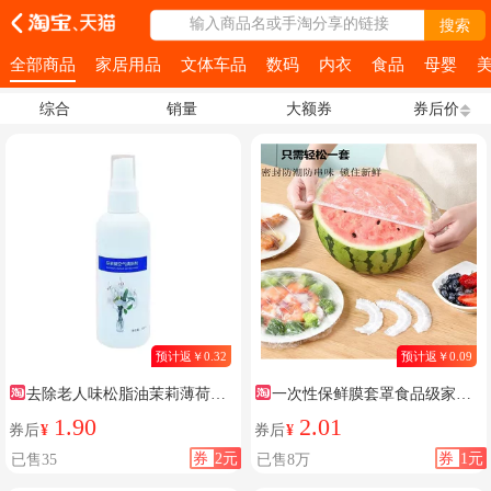
输入商品名或手淘分享的链接
搜索
全部商品
家居用品
文体车品
数码
内衣
食品
母婴
综合
销量
大额券
券后价
预计返￥0.32
预计返￥0.09
去除老人味松脂油茉莉薄荷喷
一次性保鲜膜套罩食品级家用
雾
保鲜袋专用带松紧口浴帽式套碗
1.90
2.01
券后
¥
券后
¥
剩菜
券
2元
券
1元
已售35
已售8万