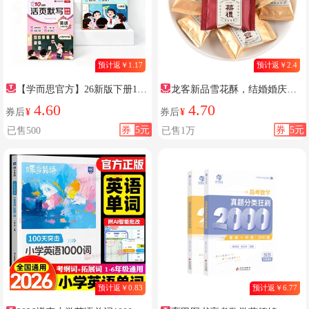
预计返￥1.17
预计返￥2.4
【学而思官方】26新版下册10
龙客新品雪花酥，结婚婚庆伴
分钟活页 小学1-6年级同步练习册
手礼
4.60
4.70
券后
¥
券后
¥
一本通语文数学英语计算默写一
券
5元
券
5元
已售500
已售1万
课一练天天训练书计算默写能手
预计返￥0.83
预计返￥6.77