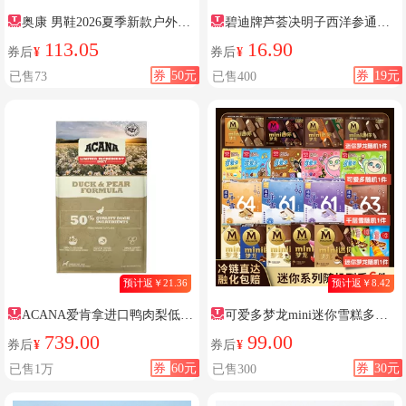
奥康 男鞋2026夏季新款户外休
碧迪牌芦荟决明子西洋参通便
闲运动沙滩凉鞋两穿防滑室外凉
胶囊通便官方旗舰店正品
113.05
16.90
券后
¥
券后
¥
拖鞋F
券
50元
券
19元
已售73
已售400
预计返￥21.36
预计返￥8.42
ACANA爱肯拿进口鸭肉梨低敏
可爱多梦龙mini迷你雪糕多口
狗粮
味组合随机发6件到手28支
739.00
99.00
券后
¥
券后
¥
券
60元
券
30元
已售1万
已售300