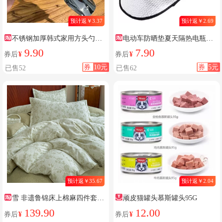
预计返￥3.37
预计返￥2.69
不锈钢加厚韩式家用方头勺子
电动车防晒垫夏天隔热电瓶车
可爱汤勺网红勺
防晒坐垫摩托车隔热坐垫防水防
9.90
7.90
券后
¥
券后
¥
晒通用
券
10元
券
5元
已售52
已售62
预计返￥35.67
预计返￥2.04
雪 非遗鲁锦床上棉麻四件套全
顽皮猫罐头慕斯罐头95G
棉床单老粗布加厚被套床上用品
139.90
12.00
券后
¥
券后
¥
套装