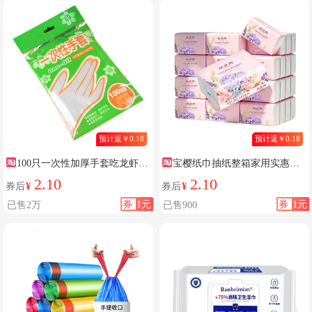
预计返￥0.18
预计返￥0.18
100只一次性加厚手套吃龙虾家
宝樱纸巾抽纸整箱家用实惠餐
用
巾纸卫生纸厕纸面巾纸抽擦手
2.10
2.10
券后
¥
券后
¥
券
1元
券
1元
已售2万
已售900