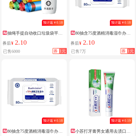
预计返￥0.18
预计返￥0.18
抽绳手提自动收口垃圾袋平口
80抽含75度酒精消毒湿巾办公
加厚
家用
2.10
2.10
券后
¥
券后
¥
券
1元
券
1元
已售6000
已售7万
预计返￥0.18
预计返￥0.19
80抽含75度酒精消毒湿巾办公
小苏打牙膏男女通用去渍口腔