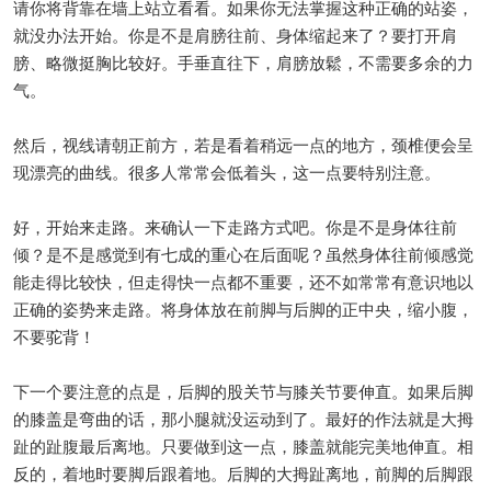
请你将背靠在墙上站立看看。如果你无法掌握这种正确的站姿，
就没办法开始。你是不是肩膀往前、身体缩起来了？要打开肩
膀、略微挺胸比较好。手垂直往下，肩膀放鬆，不需要多余的力
气。
然后，视线请朝正前方，若是看着稍远一点的地方，颈椎便会呈
现漂亮的曲线。很多人常常会低着头，这一点要特别注意。
好，开始来走路。来确认一下走路方式吧。你是不是身体往前
倾？是不是感觉到有七成的重心在后面呢？虽然身体往前倾感觉
能走得比较快，但走得快一点都不重要，还不如常常有意识地以
正确的姿势来走路。将身体放在前脚与后脚的正中央，缩小腹，
不要驼背！
下一个要注意的点是，后脚的股关节与膝关节要伸直。如果后脚
的膝盖是弯曲的话，那小腿就没运动到了。最好的作法就是大拇
趾的趾腹最后离地。只要做到这一点，膝盖就能完美地伸直。相
反的，着地时要脚后跟着地。后脚的大拇趾离地，前脚的后脚跟