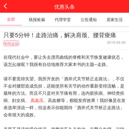
优惠头条
全部
线报捡漏
代理学堂
公告通知
居家生活
只要5分钟！走路治痛，解决肩颈、腰背痠痛
2019-09-26
时尚运动
在现代社会中，要让失去漂亮曲线的脊椎和关节恢复健康状态，
该怎幺做呢？我很有自信地推荐大家本书的主题─走路。
请不要觉得失望。我所开发的「酒井式关节矫正走路法」，不仅
不会对腰部造成负担，还能使所有关节的动作重新变得流畅，是
最终的方法。而且不只是对关节痛有用，连内脏疾病、神经类疾
病、妇女病、
高血压
、高血糖等，都能发挥效果！我好像是在发
表选举演说一样，但这表示你能期待「酒井式关节矫正走路法」
会有很大的成效。
关节不灵活的退化状况，就像汽车久未发动，引擎会生鏽，运转