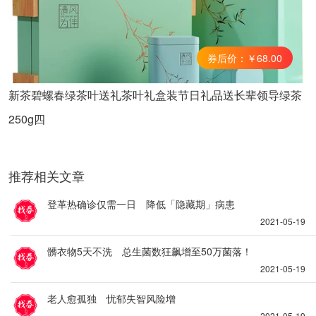
券后价：￥68.00
新茶碧螺春绿茶叶送礼茶叶礼盒装节日礼品送长辈领导绿茶
250g四
推荐相关文章
登革热确诊仅需一日 降低「隐藏期」病患
2021-05-19
髒衣物5天不洗 总生菌数狂飙增至50万菌落！
2021-05-19
老人愈孤独 忧郁失智风险增
2021-05-19