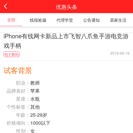
优惠头条
全部
线报捡漏
代理学堂
公告通知
居家生活
iPhone有线网卡新品上市飞智八爪鱼手游电竞游
戏手柄
2019-06-19
电子数码
试客背景
职业：
教师
品牌喜好：
苹果
星座：
水瓶
个性标签：
其他
年龄：
25-29岁
价格倾向：
1000以下
性别：
女