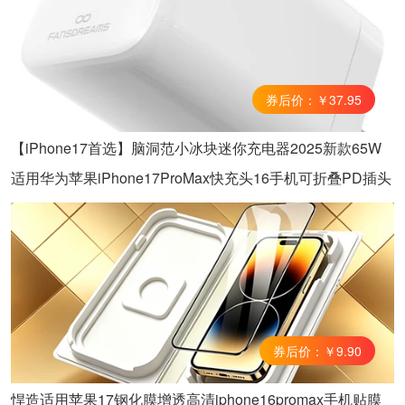
券后价：￥37.95
【iPhone17首选】脑洞范小冰块迷你充电器2025新款65W
适用华为苹果iPhone17ProMax快充头16手机可折叠PD插头
券后价：￥9.90
悍造适用苹果17钢化膜增透高清iphone16promax手机贴膜