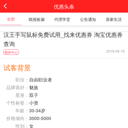
优惠头条
全部
线报捡漏
代理学堂
公告通知
居家生活
汉王手写鼠标免费试用_找来优惠券 淘宝优惠券
查询
2019-06-19
测评中心
试客背景
职业：
自由职业者
品牌喜好：
魅族
星座：
双子
个性标签：
小资
年龄：
30-34岁
价格倾向：
3000-5000
性别：
女