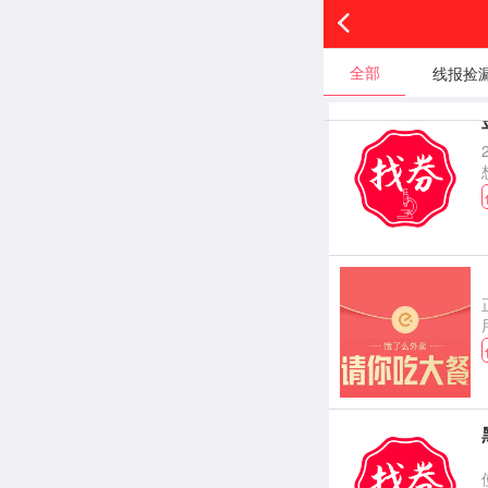
全部
线报捡
黑