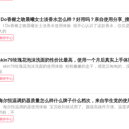
I Do香榭之吻晨曦女士淡香水怎么样？好用吗？亲自使用分享_
I Do香榭之吻晨曦女士淡香水使用体验 很开心认识了这款香水，仅仅是因为颜值也一定会购
入的
测评中心
skin79玫瑰花泡沫洗面奶性价比最高，使用一个月后真实上手体
kin79玫瑰花泡沫洗面奶使用体验 粉粉嫩嫩的盒子，感觉沉甸甸的，没想到是两瓶，也是很
惊
测评中心
海尔恒温调奶器质量怎么样什么牌子什么档次，来自学生党的使
尔恒温调奶器使用体验 宝贝收到就试用了。颜值高操作方便。温度调好随时都可以给娃冲
奶粉，不
测评中心