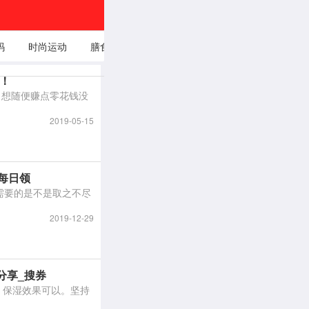
码
时尚运动
膳食养生
穿衣打扮
娱乐时事头
自我成
条
！
钱！想随便赚点零花钱没
2019-05-15
每日领
需要的是不是取之不尽
2019-12-29
分享_搜券