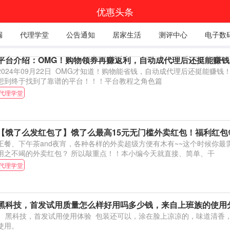
优惠头条
漏
代理学堂
公告通知
居家生活
测评中心
电子数
平台介绍：OMG！购物领券再赚返利，自动成代理后还挺能赚钱
2024年09月22日 OMG才知道！购物能省钱，自动成代理后还挺能赚
想到终于找到了靠谱的平台！！！平台教程之角色篇
代理学堂
【饿了么发红包了】饿了么最高15元无门槛外卖红包！福利红包
正餐、下午茶and夜宵，各种各样的外卖超级方便有木有~~这个时候你最
用之不竭的外卖红包？ 所以敲重点！！本小编今天就直接、简单、干
代理学堂
黑科技，首发试用质量怎么样好用吗多少钱，来自上班族的使用
科技，首发试用使用体验 包装还可以，涂在脸上凉凉的，味道清香，保湿效果可以。坚持
使用。