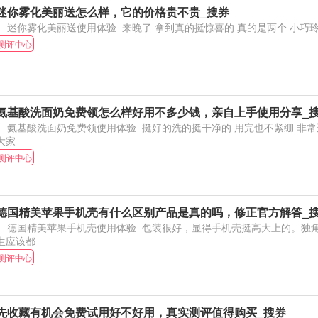
迷你雾化美丽送怎么样，它的价格贵不贵_搜券
迷你雾化美丽送使用体验 来晚了 拿到真的挺惊喜
测评中心
氨基酸洗面奶免费领怎么样好用不多少钱，亲自上手使用分享_
基酸洗面奶免费领使用体验 挺好的洗的挺干净的 用完也不紧绷 非常适合现在的季节 推荐
大家
测评中心
德国精美苹果手机壳有什么区别产品是真的吗，修正官方解答_
国精美苹果手机壳使用体验 包装很好，显得手机壳挺高大上的。独角兽真的特别可爱，女
生应该都
测评中心
先收藏有机会免费试用好不好用，真实测评值得购买_搜券